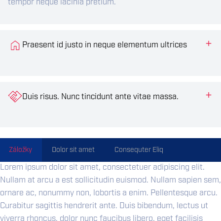
tempor neque lacinia pretium.
Praesent id justo in neque elementum ultrices
Duis risus. Nunc tincidunt ante vitae massa.
Záložky
Dolor sit amet
Consequter Eliq
Lorem ipsum dolor sit amet, consectetuer adipiscing elit.
Nullam at arcu a est sollicitudin euismod. Nullam sapien sem,
ornare ac, nonummy non, lobortis a enim. Pellentesque arcu.
Curabitur sagittis hendrerit ante. Duis bibendum, lectus ut
viverra rhoncus, dolor nunc faucibus libero, eget facilisis