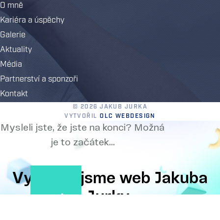
O mně
Kariéra a úspěchy
Galerie
Aktuality
Média
Partnerství a sponzoři
Kontakt
© 2026 JAKUB JURKA
VYTVOŘIL
OLC WEBDESIGN