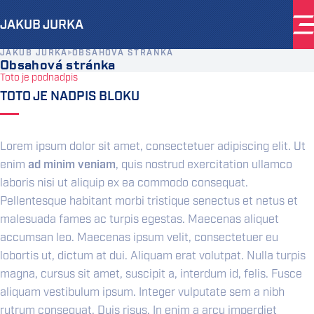
JAKUB JURKA
M
JAKUB JURKA
OBSAHOVÁ STRÁNKA
Obsahová stránka
Toto je podnadpis
TOTO JE NADPIS BLOKU
Lorem ipsum dolor sit amet, consectetuer adipiscing elit. Ut
enim
ad minim veniam
, quis nostrud exercitation ullamco
laboris nisi ut aliquip ex ea commodo consequat.
Pellentesque habitant morbi tristique senectus et netus et
malesuada fames ac turpis egestas.
Maecenas aliquet
accumsan leo. Maecenas ipsum velit, consectetuer eu
lobortis ut, dictum at dui. Aliquam erat volutpat. Nulla turpis
magna, cursus sit amet, suscipit a, interdum id, felis. Fusce
aliquam vestibulum ipsum. Integer vulputate sem a nibh
rutrum consequat. Duis risus. In enim a arcu imperdiet