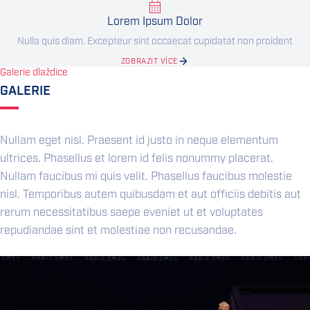
Lorem Ipsum Dolor
Nulla quis diam. Excepteur sint occaecat cupidatat non proident
ZOBRAZIT VÍCE
Galerie dlaždice
GALERIE
Nullam eget nisl. Praesent id justo in neque elementum
ultrices. Phasellus et lorem id felis nonummy placerat.
Nullam faucibus mi quis velit. Phasellus faucibus molestie
nisl. Temporibus autem quibusdam et aut officiis debitis aut
rerum necessitatibus saepe eveniet ut et voluptates
repudiandae sint et molestiae non recusandae.