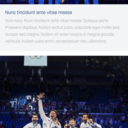
Nunc tincidunt ante vitae massa
Duis risus. Nunc tincidunt ante vitae massa. Quisque porta.
Praesent dapibus. Nullam lectus justo, vulputate eget mollis sed,
tempor sed magna. Nullam sit amet magna in magna gravida
vehicula. Nullam justo enim, consectetuer nec, ullamcorp.