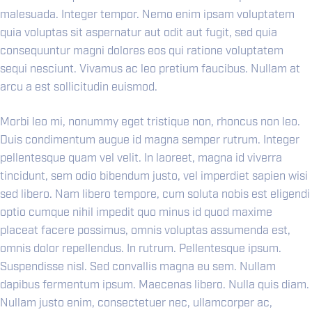
malesuada. Integer tempor. Nemo enim ipsam voluptatem
quia voluptas sit aspernatur aut odit aut fugit, sed quia
consequuntur magni dolores eos qui ratione voluptatem
sequi nesciunt. Vivamus ac leo pretium faucibus. Nullam at
arcu a est sollicitudin euismod.
Morbi leo mi, nonummy eget tristique non, rhoncus non leo.
Duis condimentum augue id magna semper rutrum. Integer
pellentesque quam vel velit. In laoreet, magna id viverra
tincidunt, sem odio bibendum justo, vel imperdiet sapien wisi
sed libero. Nam libero tempore, cum soluta nobis est eligendi
optio cumque nihil impedit quo minus id quod maxime
placeat facere possimus, omnis voluptas assumenda est,
omnis dolor repellendus. In rutrum. Pellentesque ipsum.
Suspendisse nisl. Sed convallis magna eu sem. Nullam
dapibus fermentum ipsum. Maecenas libero. Nulla quis diam.
Nullam justo enim, consectetuer nec, ullamcorper ac,