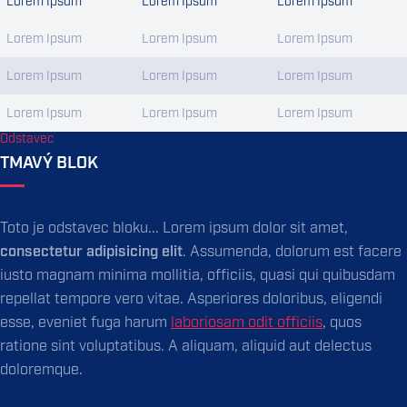
Lorem Ipsum
Lorem Ipsum
Lorem Ipsum
Lorem Ipsum
Lorem Ipsum
Lorem Ipsum
Lorem Ipsum
Lorem Ipsum
Lorem Ipsum
Lorem Ipsum
Lorem Ipsum
Lorem Ipsum
Odstavec
TMAVÝ BLOK
Toto je odstavec bloku... Lorem ipsum dolor sit amet,
consectetur adipisicing elit
. Assumenda, dolorum est facere
iusto magnam minima mollitia, officiis, quasi qui quibusdam
repellat tempore vero vitae. Asperiores doloribus, eligendi
esse, eveniet fuga harum
laboriosam odit officiis
, quos
ratione sint voluptatibus. A aliquam, aliquid aut delectus
doloremque.